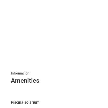
super equipadas. La limpieza y mantenimiento del
lugar: pileta, parque, quincho… 10 puntos! Excelente
ubicación y riquísimo desayuno! Gustavo, un genio!!!
Atento y amable en todo momento, al igual que su
esposa! Es la 2da vez que vengo y me voy tan contenta!
Información
Amenities
Piscina solarium